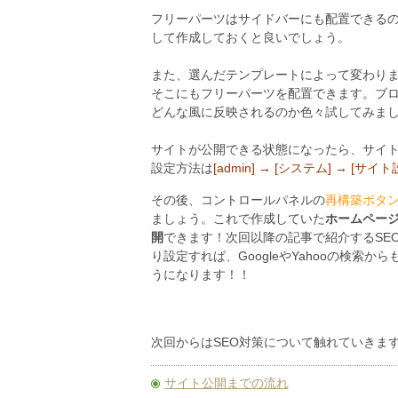
フリーパーツはサイドバーにも配置できる
して作成しておくと良いでしょう。
また、選んだテンプレートによって変わります
そこにもフリーパーツを配置できます。ブ
どんな風に反映されるのか色々試してみまし
サイトが公開できる状態になったら、サイ
設定方法は
[admin] → [システム] → [サイト
その後、コントロールパネルの
再構築ボタ
ましょう。これで作成していた
ホームペー
開
できます！次回以降の記事で紹介するSE
り設定すれば、GoogleやYahooの検索か
うになります！！
次回からはSEO対策について触れていきま
サイト公開までの流れ