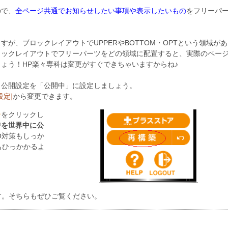
ので、
全ページ共通でお知らせしたい事項や表示したいもの
をフリーパ
が、ブロックレイアウトでUPPERやBOTTOM・OPTという領域が
ロックレイアウトでフリーパーツをどの領域に配置すると、実際のペー
ょう！HP楽々専科は変更がすぐできちゃいますからね♪
ト公開設定を「公開中」に設定しましょう。
設定]
から変更できます。
ン
をクリックし
ジを世界中に公
O対策もしっか
らもひっかかるよ
CMSクラウドHP楽々専科・不動産業
CMSクラウドHP楽々専科・
テンプレート
テンプレート
す。そちらもぜひご覧ください。