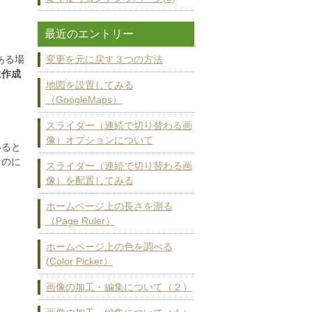
最近のエントリー
ある場
変更を元に戻す３つの方法
に作成
地図を設置してみる
（GoogleMaps）
スライダー（連続で切り替わる画
像）オプションについて
いると
ものに
スライダー（連続で切り替わる画
像）を配置してみる
ホームページ上の長さを測る
（Page Ruler）
ホームページ上の色を調べる
(Color Picker）
画像の加工・編集について（２）