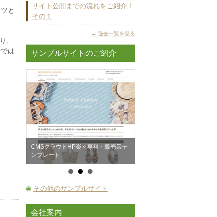
サイト公開までの流れをご紹介！
ーツと
その１
過去一覧を見る
あり、
ジでは
サンプルサイトのご紹介
一般企業
CMSクラウドHP楽々専科・販売業テ
CMSクラウドHP楽々専科・
ンプレート
テンプレート
その他のサンプルサイト
会社案内