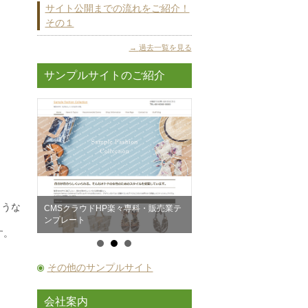
サイト公開までの流れをご紹介！
その１
過去一覧を見る
サンプルサイトのご紹介
ような
販売業テ
CMSクラウドHP楽々専科・不動産業
CMSクラウドHP楽々専科・
テンプレート
テンプレート
す。
その他のサンプルサイト
会社案内