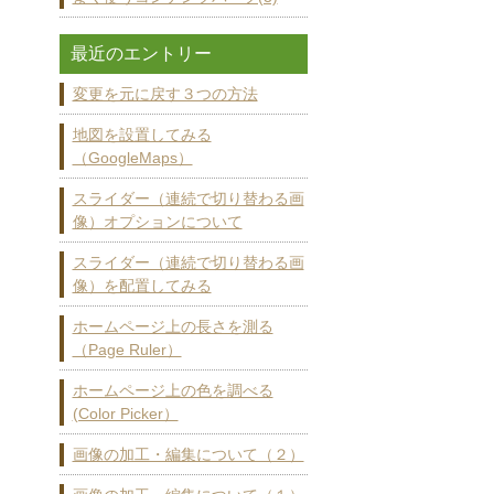
最近のエントリー
変更を元に戻す３つの方法
地図を設置してみる
（GoogleMaps）
スライダー（連続で切り替わる画
像）オプションについて
スライダー（連続で切り替わる画
像）を配置してみる
ホームページ上の長さを測る
（Page Ruler）
ホームページ上の色を調べる
(Color Picker）
画像の加工・編集について（２）