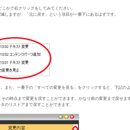
どこかで右クリックをしてみてください。
増減しますが、「元に戻す」という項目が一番下にあるはずです。
す。また、一番下の「すべての変更を見る」をクリックすると、下記の
不動産業
CMSクラウドHP楽々専科・一般企業
CMSクラウドHP楽々専科・
テンプレート
ンプレート
とその時点まで変更を戻すことができます。かなり前の変更まで戻せま
ータのリストアまで戻すことができます。