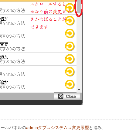
ロールパネルの
adminタブ→システム→変更履歴
と進み、